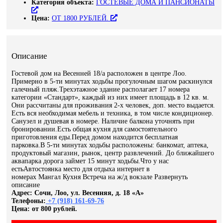
Категория объекта:
ГОСТЕВЫЕ ДОМА И ПАНСИОНАТЫ
Цена:
ОТ 1800 РУБЛЕЙ.
Описание
Гостевой дом на Весенней 18/а расположен в центре Лоо.
Примерно в 5-ти минутах ходьбы прогулочным шагом раскинулся
галечный пляж.Трехэтажное здание располагает 17 номера
категории «Стандарт», каждый из них имеет площадь в 12 кв. м.
Они рассчитаны для проживания 2-х человек, доп. место выдается.
Есть вся необходимая мебель и техника, в том числе кондиционер.
Санузел и душевая в номере. Наличие балкона уточнять при
бронировании.Есть общая кухня для самостоятельного
приготовления еды.Перед домом находится бесплатная
парковка.В 5-ти минутах ходьбы расположены: банкомат, аптека,
продуктовый магазин, рынок, центр развлечений. До ближайшего
аквапарка дорога займет 15 минут ходьбы.Что у нас
естьАвтостоянка место для отдыха интернет в
номерах Мангал Кухня Встреча на ж/д вокзале Развернуть
описание
Адрес: Сочи, Лоо, ул. Весенняя, д. 18 «А»
Телефоны:
+7 (918) 161-69-76
Цена: от 800 рублей.