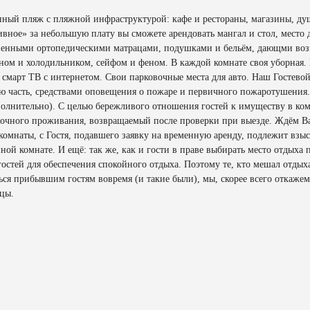
анный пляж с пляжной инфраструктурой: кафе и рестораны, магазины, д
Дивное» за небольшую плату вы сможете арендовать мангал и стол, место
ственными ортопедическими матрацами, подушками и бельём, дающми во
ном и холодильником, сейфом и феном. В каждой комнате своя уборная. 
смарт ТВ с интернетом. Свои парковочные места для авто. Наш Гостево
ю часть, средствами оповещения о пожаре и первичного пожаротушения. З
олнительно). С целью бережливого отношения гостей к имуществу в комн
уточного проживания, возвращаемый после проверки при выезде. Ждём Ва
комнаты, с Гостя, подавшего заявку на временную аренду, подлежит взы
ой комнате. И ещё: так же, как и гости в праве выбирать место отдыха п
остей для обеспечения спокойного отдыха. Поэтому те, кто мешал отдыха
ться прибывшим гостям вовремя (и такие были), мы, скорее всего откаже
ицы.