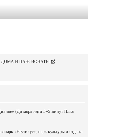
 ДОМА И ПАНСИОНАТЫ
«Дивное» (До моря идти 3−5 минут Пляж
квапарк «Наутилус», парк культуры и отдыха.