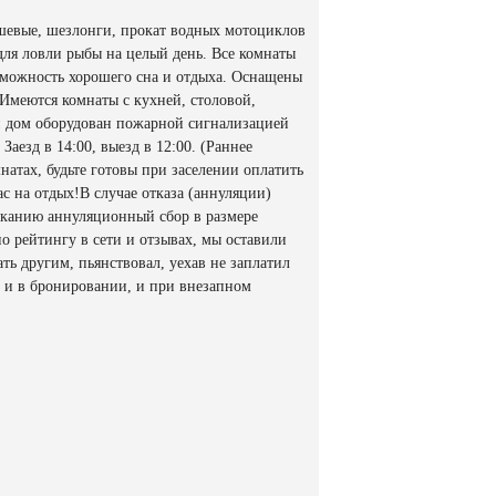
ушевые, шезлонги, прокат водных мотоциклов
 для ловли рыбы на целый день. Все комнаты
зможность хорошего сна и отдыха. Оснащены
Имеются комнаты с кухней, столовой,
й дом оборудован пожарной сигнализацией
аезд в 14:00, выезд в 12:00. (Раннее
атах, будьте готовы при заселении оплатить
с на отдых!В случае отказа (аннуляции)
сканию аннуляционный сбор в размере
о рейтингу в сети и отзывах, мы оставили
ть другим, пьянствовал, уехав не заплатил
м и в бронировании, и при внезапном