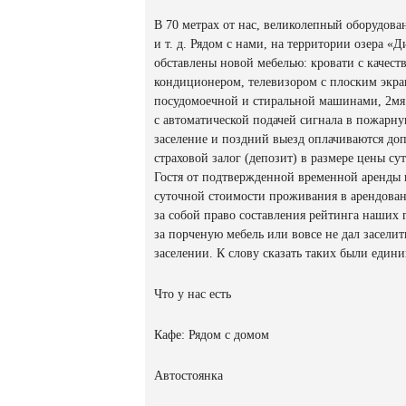
В 70 метрах от нас, великолепный оборудов
и т. д. Рядом с нами, на территории озера «
обставлены новой мебелью: кровати с каче
кондиционером, телевизором с плоским экра
посудомоечной и стиральной машинами, 2мя 
с автоматической подачей сигнала в пожарну
заселение и поздний выезд оплачиваются доп
страховой залог (депозит) в размере цены с
Гостя от подтвержденной временной аренды 
суточной стоимости проживания в арендованн
за собой право составления рейтинга наших г
за порченую мебель или вовсе не дал засели
заселении. К слову сказать таких были един
Что у нас есть
Кафе: Рядом с домом
Автостоянка