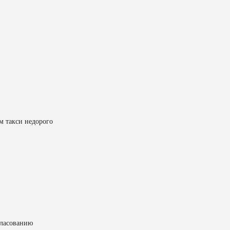
м такси недорого
гласованию